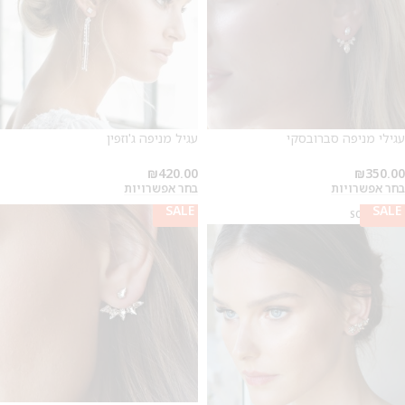
מבצע 1+1
על החירור ל-50 הפונות ראשונות
עגילי מניפה סברובסקי
עגיל מניפה ג'וזפין
לקביעת תור לפירסינג ועיצוב
אזניים
₪
420.00
₪
350.00
בחר אפשרויות
בחר אפשרויות
SALE
SALE
SOLD OUT