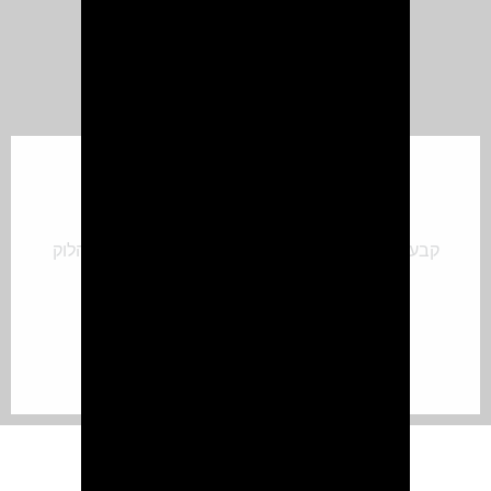
קבעו תור לפירסינג
קבעי היום תור לסטודיו של איה בן יעקב והפכי את הלוק
שלך למושלם עם פירסינג חדש.
לקביעת תור
למה לבחור בנו כמקום לביצוע
פירסינג באוזן בראשון לציון?