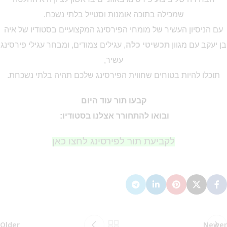
שמכילה בתוכה אומנות וסטייל בלתי נשכח.
עם הניסיון העשיר של מומחי הפירסינג המקצועיים בסטודיו של איה
בן יעקב עם מגוון
תכשיטי כלה
, עגילים צמודים, ומבחר עגילי פירסינג
עשיר,
תוכלו להיות בטוחים שחווית הפירסינג שלכם תהיה בלתי נשכחת.
קבעו תור עוד היום
ובואו להתחורר אצלנו בסטודיו:
לקביעת תור לפירסינג לחצו כאן
מבצע 1+1
על החירור ל-50 הפונות ראשונות
לקביעת תור לפירסינג ועיצוב
אזניים
Older
Newer