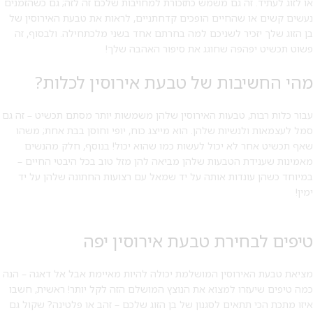
או לזוג לעתיד. זה גם משמש כתזכורת למחויבות שלכם זה לזה; גם כשהזמנים
נעשים קשים או שהחיים הופכים קדחתניים, לראות את טבעת האירוסין של
בן הזוג שלך יזכיר לשניכם למה בחרתם אחד בשני מלכתחילה. ולבסוף, זה
פשוט תכשיט יפהפה שחוגג את סיפור האהבה שלך!
מהי החשיבות של טבעת אירוסין לכלות?
עבור כלות רבות, טבעות האירוסין שלהן משמשות יותר מסתם תכשיט – זה גם
סמל לעצמאות ולנשיות שלהן. הוא מייצג כוח, יופי וחוסן בבת אחת; משהו
שאף תכשיט אחר לא יכול לעשות כמו שהוא יכול! בנוסף, חלק מהנשים
מאמינות שענידת הטבעות שלהן מביאה להן מזל טוב בכל היבטי החיים –
במיוחד כשהן עונדות אותה על יד שמאל עם רצועות החתונה שלהן על יד
ימין!
טיפים לבחירת טבעת אירוסין יפה
מציאת טבעת האירוסין המושלמת יכולה להיות מאיימת אבל אל דאגה – הנה
כמה טיפים שיעזרו למצוא את הנוצץ המושלם הזה לקל יותר! ראשית, חשבו
איזו מתכת הכי תתאים לסגנון של בן הזוג שלכם – זהב או פלטינה? שקול גם