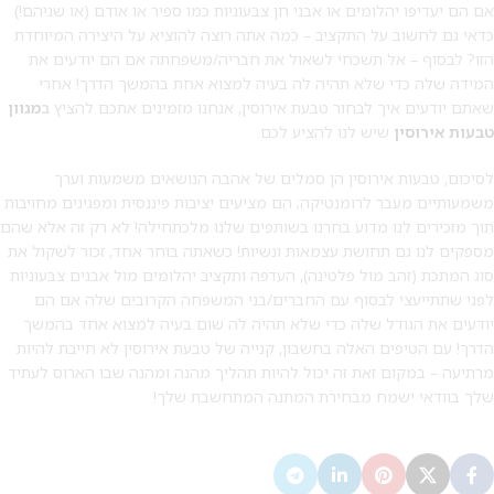
אם הם יעדיפו יהלומים או אבני חן צבעוניות כמו ספיר או אודם (או שניהם!).
כדאי גם לחשוב על התקציב – כמה אתה רוצה להוציא על היצירה המיוחדת
הזו? לבסוף – אל תשכחי לשאול את חבריה/משפחתה אם הם יודעים את
המידה שלה כדי שלא תהיה לה בעיה למצוא אחת בהמשך הדרך! אחרי
שאתם יודעים איך לבחור טבעת אירוסין, אנחנו מזמינים אתכם להציץ
ב
מגוון
טבעות אירוסין
שיש לנו להציע לכם.
לסיכום, טבעות אירוסין הן סמלים של אהבה הנושאים משמעות וערך
משמעותיים מעבר לרומנטיקה; הם מציעים יציבות פיננסית ומפגינים מחויבות
תוך מזכירים לנו מדוע בחרנו בשותפים שלנו מלכתחילה! לא רק זה אלא שהם
מספקים לנו גם תחושת עצמאות ונשיות! כשאתה בוחר אחד, זכור לשקול את
סוג המתכת (זהב מול פלטינה), העדפה ותקציב יהלומים מול אבנים צבעוניות
לפני שתתייעצי לבסוף עם החברים/בני המשפחה הקרובים שלה אם הם
יודעים את הגודל שלה כדי שלא תהיה לה שום בעיה למצוא אחד בהמשך
הדרך! עם הטיפים האלה בחשבון, קנייה של טבעת אירוסין לא חייבת להיות
מרתיעה – במקום זאת זה יכול להיות תהליך מהנה ומהנה שבו הארוס לעתיד
שלך בוודאי ישמח מבחירת המתנה המתחשבת שלך!