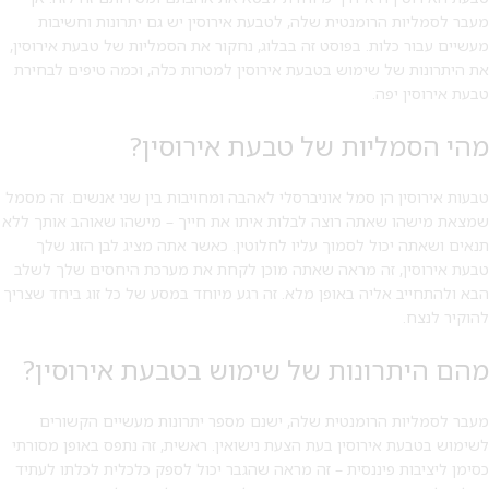
מעבר לסמליות הרומנטית שלה, לטבעת אירוסין יש גם יתרונות וחשיבות
מעשיים עבור כלות. בפוסט זה בבלוג, נחקור את הסמליות של טבעת אירוסין,
את היתרונות של שימוש בטבעת אירוסין למטרות כלה, וכמה טיפים לבחירת
טבעת אירוסין יפה.
מהי הסמליות של טבעת אירוסין?
טבעות אירוסין הן סמל אוניברסלי לאהבה ומחויבות בין שני אנשים. זה מסמל
שמצאת מישהו שאתה רוצה לבלות איתו את חייך – מישהו שאוהב אותך ללא
תנאים ושאתה יכול לסמוך עליו לחלוטין. כאשר אתה מציג לבן הזוג שלך
טבעת אירוסין, זה מראה שאתה מוכן לקחת את מערכת היחסים שלך לשלב
הבא ולהתחייב אליה באופן מלא. זה רגע מיוחד במסע של כל זוג ביחד שצריך
להוקיר לנצח.
מבצע 1+1
מהם היתרונות של שימוש בטבעת אירוסין?
על החירור ל-50 הפונות ראשונות
מעבר לסמליות הרומנטית שלה, ישנם מספר יתרונות מעשיים הקשורים
לקביעת תור לפירסינג ועיצוב
אזניים
לשימוש בטבעת אירוסין בעת ​​הצעת נישואין. ראשית, זה נתפס באופן מסורתי
כסימן ליציבות פיננסית – זה מראה שהגבר יכול לספק כלכלית לכלתו לעתיד