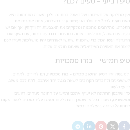
טיפ רביעי – טעים לכם?
אין מחלוקת על חשיבותו של האוכל בחתונה. ולכן השורה התחתונה היא –
האם טעים לכם? אם שלב הטעימות עבר בהצלחה, אתם אוהבים את
התפריט, מתלהבים מהמנות ומלקקים את האצבעות, זה ווין־ווין. אך אם יש
בעיה עם האוכל, נסו לפתור אותה במהירות. דברו עם הצוות, עם השף ועם
ההנהלה ועשו הכול כדי שהמנות שיוגשו לאורחים יהיו מושלמות ויעזרו לכם
ליצור את האווירה האידיאלית שאתם חולמים עליה.
טיפ חמישי – בזרו סמכויות
למעשה, זהו הטיפ החשוב מכולם – בזרו סמכויות, תנו להורים, לאחים,
לשושבינים ולחברים הקרובים לשאת בנטל יחד איתכם, לתת לכם משוב,
לייעץ ולעזור.
כדי שתכנון החתונה לא יעייף אתכם ותגיעו על החופה נינוחים, רגועים
ומאושרים, היעזרו בכל מי שמוכן ורוצה לעזור וסמכו עליו. מוכנים לסגור מקום
לחתונה? שיהיה בהצלחה ובמזל.
מבצע 1+1