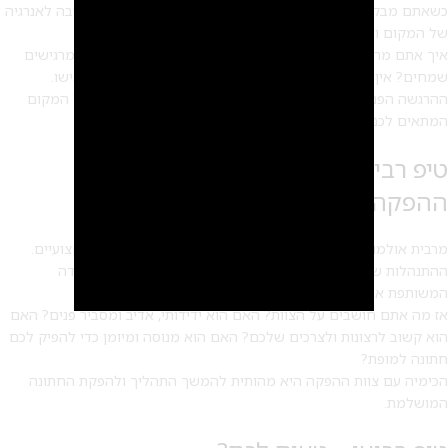
כשאתם מבקרים באולמות חתונה או בגני אירועים, הקדישו מחשבה לאנרגיה
של המקום ולאווירה.
איך אתם מרגישים? האם נעים לכם? האם נוח לכם? האם אתם מרגישים
שמחים? אין דבר מדויק יותר מהרגשה פנימית, ולכן קחו רגע והרגישו.
ההרגשה הפנימית לעולם לא תטעה אתכם ותמיד תכוון אתכם אל המקום
המתאים לכם, להעדפות ולצרכים שלכם.
טיפ רביעי – מה אתם חושבים על צוות
ההפקה?
2
מרבית אולמות האירועים מציעים ללקוחותיהם שירותי הפקה מקצועיים.
ההתנהלות של צוות ההפקה תעזור לכם לגבש החלטה לגבי העבודה
המשותפת איתו.
אז מה אתם חושבים על הצוות? האם הוא ידידותי, אדיב ומסביר פנים? האם
הוא קשוב לרצונות ולצרכים שלכם? האם הוא מנוסה ומיומן כדי להפיק לכם
חתונה למופת?
הכימיה עם צוות ההפקה היא מהותית להמשך התהליך ולהפקת החתונה
המושלמת.