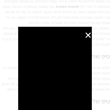
בין שאתם חולמים על חתונה גדולה, נוצצת ויוקרתית, בין שאתם מתעניינים
בקונספט הייחודי של
חתונות הפוכות
, ובין שאתם מסתפקים בחתונה קטנה,
אינטימית וצנועה, אתם לא יכולים לבחור מקום לחתונה כל עוד לא סגרתם
את רשימת האורחים. כמות האורחים היא הבסיס לבחירת המקום, אז רצוי
שתקדישו זמן לרשימת האורחים ותשלימו אותה במהירות.
כשאתם בוחרים מקום לחתונה, הדבר הראשון שעליכם לבדוק, הוא אם הוא
מתאים לאירוע המתוכנן. חשוב שהאולם או גן האירועים יהיו גדולים מספיק
כדי לארח את כולם, שהם לא יהיו קטנים מדי או גדולים מדי, ושיהיה בהם די
מקום לכל הפעילויות.
טיפ שני – חפשו מקום טוב באמצע
הלוקיישן משחק תפקיד חשוב בתהליך תכנון החתונה כיוון שהוא משפיע על
שיעור ההשתתפות של האורחים.
אנחנו מניחים שאתם שואפים לשיעורי השתתפות מקסימליים ולכן כדאי
שתחפשו מקום טוב באמצע כדי שלאורחים שלכם יהיה קל להגיע, כדי שהם
לא יחששו מנסיעה ארוכה בשעות מאוחרות וכדי שהדרך לא תעייף אותם.
טיפ שלישי – אל תוותרו על אווירה