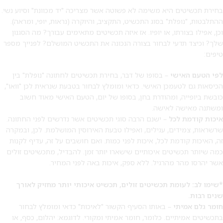
בחירת תכשיטים היא משימה לא פשוטה אשר מצריכה "יד מכוונת" וסיוע נשי.
ההתלבטות, "נופלת" בסוג התכשיט, התקציב, והיוקרה (נראות, יופי, ומראה).
וכן, אפילו בצורתו, או יופיו. אז איזה תכשיטים מתאימים עבורך? מה הסגנון
שלך? וכיצד תדעי לבחור בצורה הנכונה את התכשיט המושלם? לפנייך מספר
טיפים:
לפי הטעם האישי
– בסופו של דבר, בחירת תכשיטים לחתונה "נופלת" בין
הכיסאות גם לטעמכן האישי. כדאי ומומלץ לבחור בטבעת שנראית לכן "וואו",
כובשת ביופייה, ומהודרת בחן, בסופו של יום, הטעם האישי מאוד חשוב
ומשתנה מאישה לאישה.
איכות קודמת לכל
– ישנם הרבה סוגי תכשיטים אשר נדרשים לפני החתונה.
מבצע 1+1
שרשראות, צמידים, עגילים, ואפילו טבעת האירוסין המושלמת. לכן, ובמקרה
זה, האיכות קודמת לכל, איכות לפני כמות. ואם חושבים על זה, עדיף לקנות
על החירור ל-50 הפונות ראשונות
כמה שיותר תכשיטים איכותיים שישארו יותר זמן. להבדיל, מתכשיטים זולים
אשר יהרסו מהר מהרגיל. ללא ספק, איכות באה לפני המחיר.
לקביעת תור לפירסינג ועיצוב
אזניים
*שימו לב: לעומת תכשיטים זולים, תכשיט איכותי יותר מחזיק לאורך
שנים רבות.
חומר גלם אמיתי
– באותו הסעיף הקשור "לאיכות" כדאי ומומלץ לבחור
בתכשיטים אמיתיים. כלומר, חומר אמיתי ומקורי. לדוגמא: יהלום, כסף, או