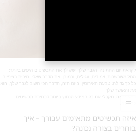
2
לקראת יום החתונה, הגבר שלך ישיג לך את התכשיטים היפים ביותר:
החל משרשרות, צמידים, עגילים, וכמובן, את הדבר שאליו חיכית בציפייה
כל כך גדולה: טבעת האירוסין. ביום הזה, הדבר הכי חשוב לגבר שלך, הוא
את והאושר שלך.
במאמר זה, תקבלי את כל המידע הנחוץ ביותר לבחירת תכשיטים
לחתונה.
איזה תכשיטים מתאימים עבורך – איך
בוחרים בצורה נכונה?