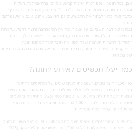
אבן. בכל חומר, ישנם רמות ואיכות קראט מסוים. בהתאם לכך, העלות
והמחיר תשתנה משמעותית ובצורה "כבדה". אם זאת, זה תמיד יהיה עדיף.
מלבד זאת, כדאי לבחור את התכשיטים גם לפי צבע אהוב, טעם אישי, ומרקם
סגנוני.
ובסופו של דבר, חשבי גם על עצמך, מה את הכי אוהבת ורוצה לקבל, על איזה
תכשיט דיברת כל השנים עם החברות, ומהי העדפה האישית שלך. זרימת
"המידע" לחברות הטובות שלך תכוון את הגבר שלך למקום הנכון.
לפני קניית תכשיטים לחתונה, גברים נוטים להתייעץ עם החברה הטובה ביותר
של בת הזוג.
כמה יעלו תכשיטים לאירוע חתונה?
כפי שכבר הוצג בפניכן, ישנם כ־4 סוגים שונים של תכשיטים לחתונה.
המחירים נעים בין מאות לעד אלפי שקלים בודדים, בהתאם לסוג תכשיט.
טבעות זהב מתחילות ב־1,000 ₪, טבעות כסף (925) מתחילות ב־500 ₪,
וטבעות יהלום מתחילות ב־1,000 ₪. לעומת זאת, צמידי זהב הינם החל
מ־1,500 ₪, צמידי כסף מתחילות
ב־400 ₪, וצמידי יהלום אמיתי הינם החל מ־7,000 ₪. ומהצד השני, תליונים
ושרשראות זהב מתחילות החל מ־1,300 ₪, שרשראות ותליוני כסף (925)