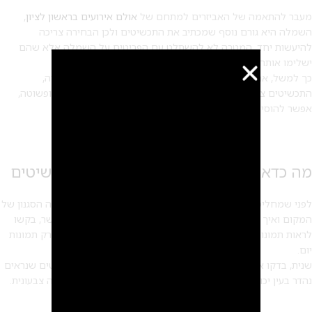
מעבר להתאמה של האביזרים למתחם של
אולם אירועים בראשון לציון
,
השמלה היא גורם נוסף שמכתיב את התכשיטים ולכן הבחירה צריכה
להיעשות יחד. המטרה לא להשתלט עם הפריטים על השמלה אלא שהם
ישלימו אותה.
כך למשל, אם השמלה מורכבת מאוד עם רקמות, חרוזים או תחרה,
התכשיטים צריכים להיות מינימליסטיים יותר. אם השמלה נקייה ופשוטה,
אפשר להוסיף דגמים בולטים יותר.
מה כדאי לבדוק לפני שמחליטים על התכשיטים
לפני שמחליטים סופית, שאלו את עצמכן כמה שאלות. ראשית, מה הסגנון של
המקום ואיך הוא יראה בערב ההוא, עם התאורה והעיצוב. אם אפשר, בקשו
לראות תמונות של אירועים אחרים שהתקיימו במקום בערב, ולא רק תמונות
יום.
שנית, בדקו איך התכשיטים שאתן שוקלות יראו בצילומים. תכשיטים שנראים
נהדר בעין יכולים להיראות אחרת לגמרי בצילום פלאש או בתאורה צבעונית.