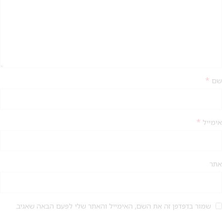
*
שם
*
אימייל
מבצע 1+1
אתר
על החירור ל-50 הפונות ראשונות
לקביעת תור לפירסינג ועיצוב
אזניים
שמור בדפדפן זה את השם, האימייל והאתר שלי לפעם הבאה שאגיב.