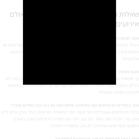
שאלות ותשובות על התאמת תכשיטים לאולם
אירועים
כמה תכשיטים מומלץ ללבוש לחתונה?
הכלל הבסיסי הוא לבחור 2-3 פריטים לכל היותר, למשל עגילים ושרשרת או
טבעת וצמיד כי עומס יתר של תכשיטים יוצר תחושת בלגן ויזואלי במקום
אלגנטיות.
האם אפשר ללבוש תכשיטי משפחה ישנים בחתונה מודרנית?
כן. תכשיט שעובר מדור לדור מוסיף עומק רגשי ואופי לערב, גם אם הוא לא
בדיוק בסטייל של השמלה. אפשר לאזן אותו עם פריטים מודרניים נוספים
ליצירת הופעה מנצחת.
איך בוחרים תכשיטים אם החתונה מתקיימת גם בגן וגם באולם סגור?
בחרו תכשיטים שעובדים טוב בשני סוגי התאורה. פריטים בעלי ברק מתון ולא
2
חזק מדי יעבדו טוב באור יום בגן, יחד עם תאורה דרמטית בערב באולם.
הימנעו מפריטים שנראים רק טוב בתאורה חשוכה.
מתי כדאי להתחיל לבחור תכשיטים לחתונה?