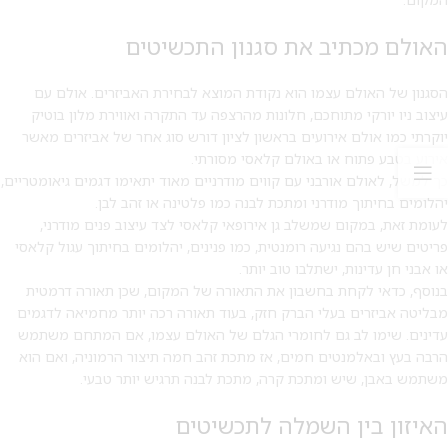
האולם מכתיב את סגנון התכשיטים
הסגנון של האולם עצמו הוא נקודת המוצא לבחירת האביזרים. אולם עם
עיצוב ניו יורקי מתוחכם, חלונות מהרצפה עד התקרה ואווירת מלון בוטיק
יוקרתי כמו אולם אירועים בראשון לציון דורש סוג אחר של אביזרים מאשר
אירוע בטבע פתוח או באולם קלאסי מסורתי.
כך למשל, לאולם אורבני עם קווים מודרניים מאוד יתאימו דגמים גיאומטריים,
יהלומים בחיתוך מודרני ומתכת לבנה כמו פלטינה או זהב לבן.
לעומת זאת, במקום שמשלב גן אירופאי קלאסי לצד עיצוב פנים מודרני,
פריטים שיש בהם נגיעה רומנטית, כמו פנינים, יהלומים בחיתוך עגול קלאסי
או אבני חן עדינות, ישתלבו טוב יותר.
בנוסף, כדאי לקחת בחשבון את התאורה של המקום, שכן תאורה דרמטית
מבליטה אביזרים בעלי הברק חזק, בעוד תאורה רכה יותר מחמיאה לדגמים
עדינים. שימו לב גם לחומרי הגלם של האולם עצמו, אם המתחם משתמש
הרבה בעץ ובאלמנטים חמים, אז מתכת זהב חמה תיצור הרמוניה, ואם הוא
משתמש באבן, שיש ומתכת קרה, מתכת לבנה תרגיש יותר טבעי.
האיזון בין השמלה לתכשיטים