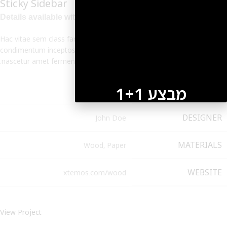
Sticky Sidebar
Details available with Every Demo
Hac vitae sem class fames vehicula nascetur nam tellus a
condimentum inceptos mus rhoncus et accumsan fringilla vehicula
nascetur amet fermentum rutrum.
מבצע 1+1
CLIENT
WordPress
על החירור ל-50 הפונות ראשונות
DESIGNER
John Doe
לקביעת תור לפירסינג ועיצוב
אזניים
MATERIALS
Wood, Paper
WEBSITE
xtemos.com/wood
View Project