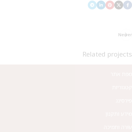
Newer
Related projects
מפת אתר
Imperdiet mauris a nontin
Accessories
קטגוריות
פירסינג
מידע ותקנון
עזרה ותמיכה