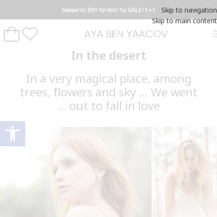
Skip to navigation
SALE! 1+1 על החורים! ל50 הראשונות
Skip to main content
In the desert
In a very magical place, among
trees, flowers and sky ... We went
out to fall in love ...
פתח סרגל