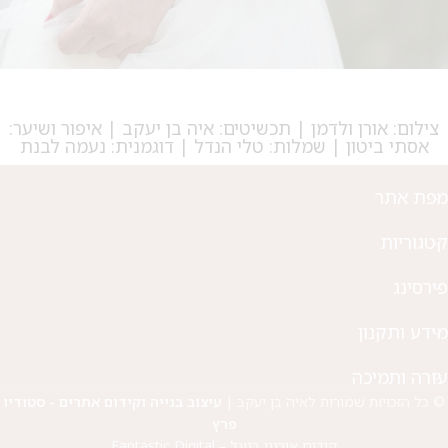
על החירור ל-50 הפונות ראשונות
לקביעת תור לפירסינג ועיצוב
אזניים
צילום: אורן ולדמן | תכשיטים: איה בן יעקב | איפור ושיער:
אסתי ביטון | שמלות: טלי הנדל | דוגמנית: נעמה לבנת
מפת אתר
קטגוריות
פירסינג
מידע ותקנון
עזרה ותמיכה
© כל הזכויות שמורות לאיה בן יעקב |
עיצוב בנייה וקידום אתרים - סטודיו
פרץ
קידום אורגני בגוגל – Fantastic Digital