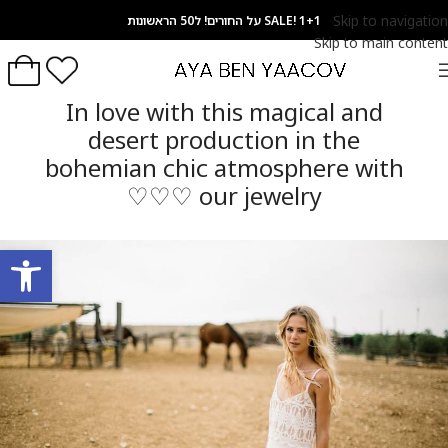
Skip to navigation
SALE! 1+1 על החורים! ל50 הראשונות
Skip to main content
In the desert
In love with this magical and
desert production in the
bohemian chic atmosphere with
our jewelry ♡♡♡
פתח סרגל