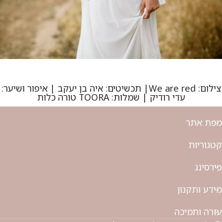
צילום: We are red| תכשיטים: איה בן יעקב | איפור ושיער:
עדי רודיק | שמלות: TOORA טורה כלות
מפת אתר
קטגוריות
פירסינג
מידע ותקנון
עזרה ותמיכה