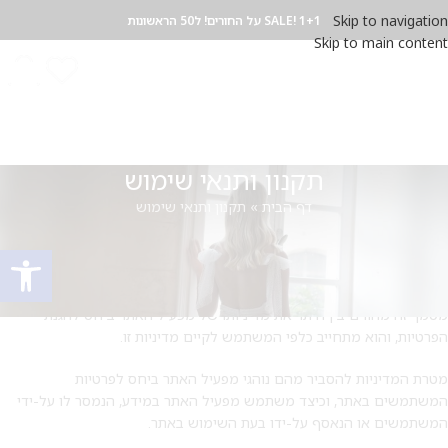
Skip to navigation
SALE! 1+1 על החורים! ל50 הראשונות
Skip to main content
תקנון ותנאי שימוש
דף הבית
»
תקנון ותנאי שימוש
ברוכים הבאים לאתר
www.ayabenyaacov.co.il (
להלן: “האתר”),
האתר
פתח סרגל
מופעל על ידי ” איה בן יעקב”
(להלן: ” מפעיל האתר
”).
מפעיל האתר מכבד את פרטיות המשתמשים באתר שהוא מנהל ומפעיל, תנאי
מסמך זה מהווים בין היתר את מדיניותו של מפעיל האתר ביחס להגנת
הפרטיות, והוא מתחייב כלפי המשתמש לקיים מדיניות זו.
מטרת המדיניות להסביר מהם נוהגי מפעיל האתר ביחס לפרטיות
המשתמשים באתר, וכיצד משתמש מפעיל האתר במידע, הנמסר לו על-ידי
המשתמשים או הנאסף על-ידו בעת השימוש באתר.