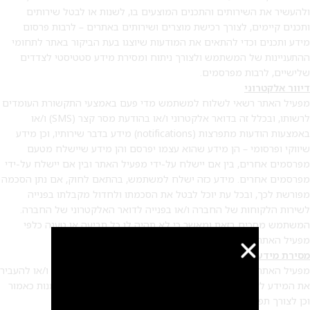
ולהעשיר את השירותים והתכנים המוצעים בו, לשנות או לבטל שירותים
ותכנים קיימים, לצורך רכישת מוצרים ושירותים באתרים – לרבות פרסום
מידע ותכנים וכדי להתאים את המודעות שיוצגו בעת הביקור באתר לתחומי
ההתעניינות של המשתמש ולצורך ניתוח ומסירת מידע סטטיסטי לצדדים
שלישיים, לרבות מפרסמים.
דיוור אלקטרוני
מפעיל האתר רשאי לשלוח למשתמש מדי פעם באמצעי התקשורת העומדים
לרשותו, ובכלל זה בדואר אלקטרוני ו/או בהודעת מסר קצר (SMS) ו/או
באמצעות הודעות מתפרצות (notifications) מידע בדבר שירותיו, וכן מידע
שיווקי ופרסומי – הן מידע שהוא עצמו יפרסם והן מידע שיישלח מטעם
מפרסמים אחרים, בין אם יישלח על-ידי מפעיל האתר ובין אם יישלח על-ידי
מפרסמים אחרים. מידע כזה ישלח למשתמש, בהתאם לחוק, אם נתן הסכמה
מפורשת לכך, ובכל עת יוכל לבטל את הסכמתו ולחדול מקבלתו בפנייה
לשירות הלקוחות של החברה ו/או בפנייה לדואר האלקטרוני של החברה.
המשתמש מסכים בזאת ומאשר כי לא תהיה לו כל תביעה או טענה כלפי
מפעיל האתר בגין שימוש בפרטיו בהתאם לאמור לעיל.
מסירת מידע לצד ג
’:
מפעיל האתר יהא רשאי להתיר את הגישה למידע במאגרי המידע ו/או להעביר
את המידע לצד שלישי כלשהו בהתאם לסוג השירותים ו/או ההזמנות כאמור
וכן לצורך תפעול, פיתוח ושיפור האתר והשירותים בו.