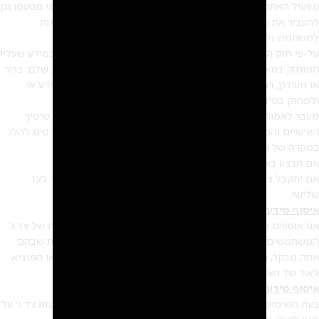
מפעיל האתר יהא רשאי לפנות למשתמש בעצמו ו/או באמצעות מי מטעמו וכן
להעביר את המידע לצדדים שלישיים כלשהם על מנת שיוכלו לפנות
למשתמש ולהציע לו שירותים ו/או מוצרים נוספים כאמור.
על-פי חוק הגנת הפרטיות, התשמ”א – 1981, כל אדם זכאי לעיין במידע שעליו
המוחזק במאגר מידע. אדם שעיין במידע שעליו ומצא כי אינו נכון, שלם, ברור
או מעודכן, רשאי לפנות לבעל מאגר המידע בבקשה לתקן את המידע או
ולמחוק במידת הצורך.
מעבר לאמור לעיל, מפעיל האתר לא יעביר לצדדים שלישיים את פרטיך
האישיים והמידע שנאסף על פעילותך באתר אלא במקרים המפורטים להלן:
במקרה של הפרת תנאי השימוש באתר.
אם תבצע באתרים, פעולות שבניגוד לחוק ולכל דין.
אם יתקבל צו שיפוטי המורה למסור את פרטיך או המידע אודותיך לצד
שלישי.
איסוף מידע מצד ג
’:
אנו אוספים מידע כשאתה מבקר או משתמש באתרים ואפליקציות של צד ג’
המשתמשים באתר. מידע זה כולל מידע על האתרים והאפליקציות שבהם
אתה מבקר, השימוש שלך בשירותים באתר, וכן מידע שהמפתח או המוציא
לאור של האפליקציה או האתר מספק לך או לנו.
איסוף מידע ע”י צד ג
’:
בעת השימוש באתר מפעיל האתר יהא רשאי לעשות שימוש בתוכנות צד ג׳ על