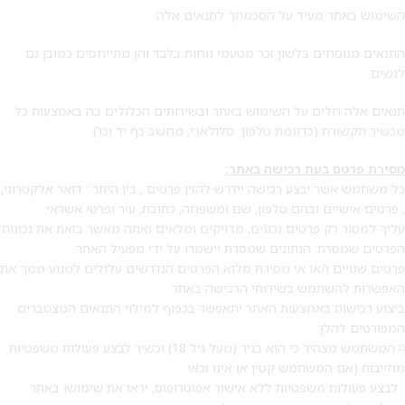
השימוש באתר מעיד על הסכמתך לתנאים אלה.
התנאים מנוסחים בלשון זכר מטעמי נוחות בלבד והן מתייחסים כמובן גם
לנשים.
תנאים אלה חלים על השימוש באתר ובשירותים הכלולים בה באמצעות כל
מכשיר תקשורת (כדוגמת טלפון סלולארי, מחשב כף יד וכו’).
מסירת פרטם בעת רכישה באתר
:
כל משתמש אשר יבצע רכישה יידרש להזין פרטים , בין היתר : דואר אלקטרוני,
, פרטים אישיים ובהם טלפון, שם ומשפחה, כתובת, עיר ופרטי אשראי.
עליך למסור רק פרטים נכונים, מדויקים ומלאים ואתה מאשר בזאת את נכונות
הפרטים שמסרת. הנתונים שמסרת יישמרו על ידי מפעיל האתר.
פרטים שגויים ו/או אי מסירת מלוא הפרטים הנדרשים עלולים למנוע ממך את
האפשרות להשתמש בשירותי הרכישה באתר.
ביצוע רכישות באמצעות האתר יתאפשר בכפוף למילוי התנאים המצטברים
המפורטים להלן:
⌑ המשתמש מצהיר כי הוא בגיר (מעל גיל 18) וכשיר לבצע פעולות משפטיות
מחייבות (אם המשתמש קטין או אינו זכאי
לבצע פעולות משפטיות ללא אישור אפוטרופוס, יראו את שימושו באתר