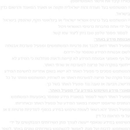
כאילו קיבל את אישור האפוטרופוס).
⌑ המשתמש בעל תעודת זהות ישראלית תקפה או תאגיד המאוגד והרשום כדין
בישראל.
⌑ המשתמש בעל כרטיס אשראי ישראלי או בינלאומי תקף, שהונפק בישראל
על ידי אחת מחברות כרטיסי האשראי ויכול
למסור מספר טלפון שבו ניתן ליצור עמו קשר.
אבטחת מידע באתר
:
מפעיל האתר דואג לכבד את פרטיות המשתמשים ומפעיל מערכות אבטחה
לשם אבטחת המידע שנמסר על-ידיהם.
על אף מאמצי אבטחת המידע לא קיימת ודאות מוחלטת כי המידע לא
ייחשף במקרה של פריצה למערכות או שרתי האתר.
המשתמש מסכים כי מפעיל האתר לא יישא בשום אחריות לחשיפת המידע
בכל מקרה של פריצה למערכות האתר או לשרתיו, המשתמש מוותר על כל
דרישה, תביעה או טענה נגד מפעיל האתר בשל כך.
מאגרי מידע ושימוש במידע ע”י מפעיל האתר
:
מפעיל האתר רשאי לשמור במאגריו מידע שנמסר באמצעות המשתמש.
הנתונים שייאספו יישמרו במאגר המידע של מפעיל האתר ובאחריותו.
מפעיל האתר יהא רשאי לעשות שימוש במידע בכפוף למדיניות פרטיות זו או
על פי הוראות כל דין.
השימוש במידע שנאסף ייעשה לצורך מתן השירותים המבוקשים על ידי
המשתמש, לרבות ועל מנת: לאפשר להשתמש בשירותים שונים באתר ,לשפר