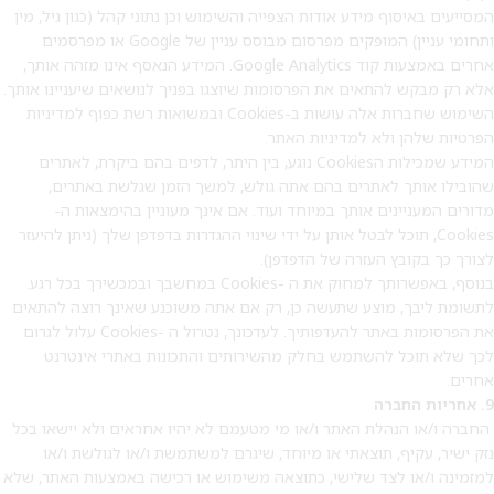
המסייעים באיסוף מידע אודות הצפייה והשימוש וכן נתוני קהל (כגון גיל, מין
ותחומי עניין) המופקים מפרסום מבוסס עניין של Google או מפרסמים
אחרים באמצעות קוד Google Analytics. המידע הנאסף אינו מזהה אותך,
אלא רק מבקש להתאים את הפרסומות שיוצגו בפניך לנושאים שיעניינו אותך.
השימוש שחברות אלה עושות ב-Cookies ובמשואות רשת כפוף למדיניות
הפרטיות שלהן ולא למדיניות האתר.
המידע שמכילות הCookies נוגע, בין היתר, לדפים בהם ביקרת, לאתרים
שהובילו אותך לאתרים בהם אתה גולש, למשך הזמן שגלשת באתרים,
מדורים המעניינים אותך במיוחד ועוד. אם אינך מעוניין בהימצאות ה-
Cookies, תוכל לבטל אותן על ידי שינוי ההגדרות בדפדפן שלך (ניתן להיעזר
לצורך כך בקובץ העזרה של הדפדפן).
בנוסף, באפשרותך למחוק את ה -Cookies במחשבך ובמכשירך בכל רגע.
לתשומת ליבך, מוצע שתעשה כן, רק אם אתה משוכנע שאינך רוצה להתאים
את הפרסומות באתר להעדפותיך. לעדכונך, נטרול ה -Cookies עלול לגרום
לכך שלא תוכל להשתמש בחלק מהשירותים והתכונות באתרי אינטרנט
אחרים.
9. אחריות החברה
החברה ו/או הנהלת האתר ו/או מי מטעמם לא יהיו אחראים ולא יישאו בכל
נזק ישיר, עקיף, תוצאתי או מיוחד, שיגרם למשתמשת ו/או לגולשת ו/או
למזמינה ו/או לצד שלישי, כתוצאה משימוש או רכישה באמצעות האתר, שלא