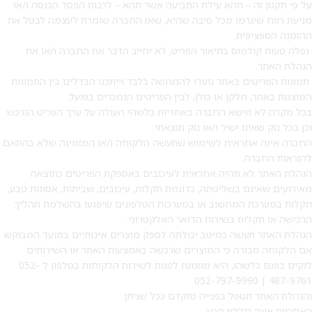
על פי תקנון זה – תהא עילת התביעה אשר תהא – לרבות הפסד הכנסה ו/או
מניעת רווח שיגרמו מכל סיבה שהיא, שאז החברה שומרת לעצמה לבטל את
ההזמנה הספציפית.
נפלה טעות קולמוס בתיאור הפריט, לא יחייב הדבר את החברה ו/או את
הנהלת האתר.
תמונות הפריטים באתר נועדו להמחשה בלבד וייתכנו הבדלים בין התמונות
המוצגות באתר, חלקן או כולן, לבין הפריטים הנמכרים בפועל.
בכל מקרה לא תישא החברה באחריות כלשהי העולה על ערך הפריט הנרכש
וכן בכל נזק שאינו ישיר ו/או נזק תוצאתי.
החברה אינה אחראית לשימוש שתעשה הלקוחה ו/או המזמינה שלא בהתאם
להוראות החברה.
הנהלת האתר לא תהיה אחראית לעיכובים באספקת הפריטים כתוצאה
מאירועים שאינם בשליטתה, כדוגמת תקלות, עיכובים, שביתות, אסונות טבע,
תקלות במערכת המחשוב או במערכות הטלפונים שיפגעו בהשלמת תהליך
הרכישה או תקלות בשירות הדואר האלקטרוני.
הנהלת האתר תעשה כמיטב יכולתה לספק מוצרים איכותיים במועד המבוקש.
מבצע 1+1
אם הלקוחה סבורה כי המוצרים שרכשה באמצעות האתר או השירותים
לוקים בפגם כלשהו, היא מוזמנת לפנות לשירות הלקוחות בטלפון ל 052-
על החירור ל-50 הפונות ראשונות
487-9761 | 052-797-9990
והנהלת האתר תטפל בפנייה מוקדם ככל שניתן.
לקביעת תור לפירסינג ועיצוב
האחריות אינה כוללת קרע