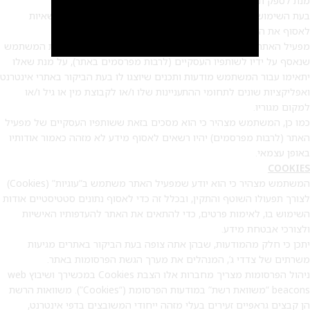
מנת לספק תכנים, שירותים ו/או במסגרת פונקציות נוספות.
בעת השימוש באתר המשתמש מאשר כי תוכנות צד ג’ אלו יהיו רשאיות
לאסוף את המידע כאמור.
מפעיל האתר יהיה רשאי להעביר כל מידע לא מזהה אישית אודות המשתמש
שנאסף על ידיו לשותפיו העסקיים (לרבות מפרסמים באתר), על מנת שאלו
יתאימו עבור המשתמש מודעות ותכנים שיוצגו לו בעת הביקור באתרי אינטרנט
ואפליקציות שונים לתחומי ההתעניינות שלו ו/או לקבוצת מין או גיל ו/או
למקום מגוריו.
כמו כן, המשתמש מצהיר כי הוא מסכים בזאת ששותפיו העסקיים של מפעיל
האתר (לרבות מפרסמים) יהיו רשאים לאסוף מידע לא מזהה כאמור אודותיו
באופן עצמאי.
COOKIES
המשתמש מצהיר כי הוא יודע שמפעיל האתר משתמש ב”עוגיות” (Cookies)
לצורך תפעולו השוטף והתקין, ובכלל זה כדי לאסוף נתונים סטטיסטיים אודות
2
השימוש בו, לאימות פרטים, כדי להתאים את האתר להעדפותיו האישיות
ולצורכי אבטחת מידע.
יתכן כי חלק מהמודעות, שבהן אתה צופה בעת הביקור באתרים מגיעות
משרתים של צדדי ג’, המנהלים את מערך הגשת הפרסומות באתר.
ניהול הפרסומות מצריך מחברות אלו הצבת Cookies במכשירך ושיבוץ web
beacons “משוואת רשת” במודעות הפרסומת (“Cookies”). משוואות הרשת
הן קבצים גראפיים זעירים בעלי מזהה ייחודי המשובצים בדפי אינטרנט,