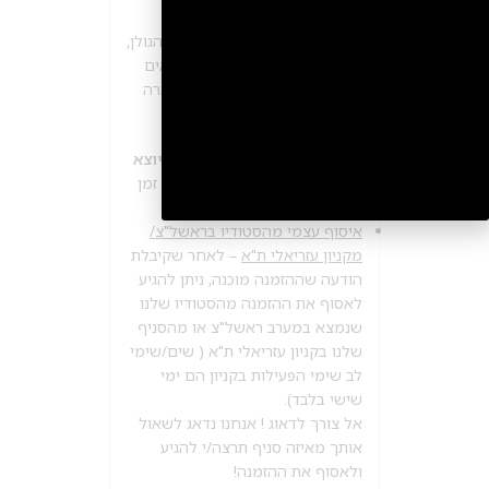
יהיה 1-4 ימי עסקים
בישובים וערים מרוחקים (רמת הגולן,
אילת וערבה) או יישובים שנמצאים
מעבר לקו הירוק, ייתכן וזמן העברה
יתארך מעט.
דואר רשום
–
מרגע שהתכשיט יוצא
מהסטודיו שלנו לסניף הדואר
, זמן
המשלח הוא עד 14 ימי עסקים
איסוף עצמי מהסטודיו בראשל"צ/
מקניון עזריאלי ת"א
– לאחר שקיבלת
הודעה שההזמנה מוכנה, ניתן להגיע
לאסוף את ההזמנה מהסטודיו שלנו
שנמצא במערב ראשל"צ או מהסניף
שלנו בקניון עזריאלי ת"א ( שים/שימי
מבצע 1+1
לב שימי הפעילות בקניון הם ימי
שישי בלבד).
על החירור ל-50 הפונות ראשונות
אל צורך לדאוג ! אנחנו נדאג לשאול
אותך מאיזה סניף תרצה/י להגיע
לקביעת תור לפירסינג ועיצוב
ולאסוף את ההזמנה!
אזניים