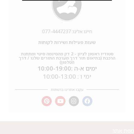
חייגו אלינו: 077-4447237
שעות פעילות ושירות לקוחות
סטודיו ראשון לציון - 2 דק מהסינמה סיטי ומתחנת
הרכבת (בתיאום תור דרך מערכת התורים שלנו / דרך
הטלפון)
ימים א-ה :10:00-19:00
ימי ו : 10:00-13:00
מבצע 1+1
עקבו אחרינו ברשתות
על החירור ל-50 הפונות ראשונות
לקביעת תור לפירסינג ועיצוב
אזניים
מפת אתר