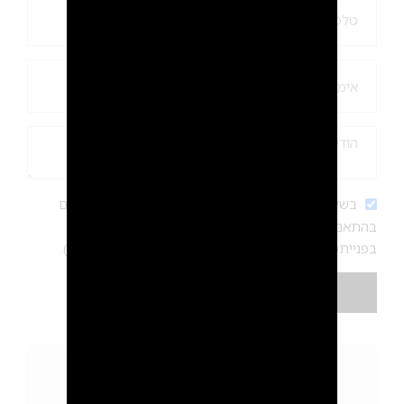
2
בשליחת הטופס אתם מסכימים לעיבוד הפרטים שלכם
בהתאם ל
מדיניות הפרטיות
שלנו. המידע ישמש לטיפול
בפנייתכם ושליחת עדכונים שיווקיים (ניתן לבטל בכל עת).
שלחי הודעה, נא חיזרו אליי...