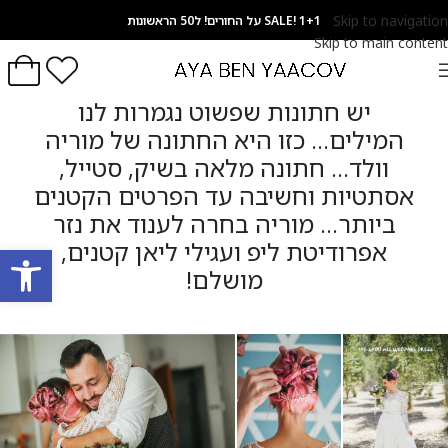
Skip to navigation
SALE! 1+1 על החורים! ל50 הראשונות
Skip to main content
מוריה וולד,
ישראל
יש חתונות שפשוט נגמרות לנו
המילים... כזו היא החתונה של מוריה
וולד... חתונה מלאה בשיק, סטייל,
אסתטיות וחשיבה עד הפרטים הקטנים
ביותר... מוריה בחרה לענוד את נזר
אפרודיטת ליפ ועגילי ליאן קטנים,
פתח סרגל
מושלם!