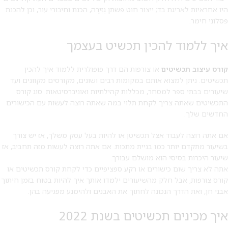
היו אחראיות לאריגת בד; ייצור חוט פשתן גְזִירָה, הכנת וחיבורי עור, וכן להכנת
פסלוני חימר.
איך ללמוד להכין תכשיט בעצמך
קורס עיצוב תכשיטים
או צורפות הם דרך פופולרית ללמוד איך להכין
תכשיטים. ניתן למצוא אותם במקומות רבים ושונים, מקורסים מקוונים ועד
שיעורים בבתי ספר למסחר, מכללות קהילתיות ואוניברסיטאות. סוג קורס
התכשיטים שאתה צריך לקחת תלוי במה שאתה רוצה לעשות עם הכישורים
החדשים שלך.
אם אתה רוצה לעבוד אצל תכשיטן או להיות בעל עסק משלך, אז יש צורך
בשיעור מתקדם יותר כמו בניית מתכות. אם אתה רוצה לעשות מזה תחביב, אז
שיעור היכרות בסיסי הוא מושלם עבורך.
אתה לא צריך שום כישורים או רקע ספציפיים כדי לקחת קורס תכשיטים או
קורס צורפות, אבל חלק מהשיעורים ילמדו אותך איך להיות בטוח בזמן חיתוך
אבני חן, ואת הדרך הנכונה לחתוך את האבנים ולהימנע מפגיעה בהן.
איך מכינים תכשיטים בשנת 2022