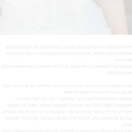
יצירת תכשיטים היא מלאכה שקיימת כבר מאות שנים. זוהי אחת המלאכות
העתיקות ביותר בעולם, שראשיתה מתרבויות עתיקות כמו המצרים, היוונים
והרומאים.
אמנות ייצור התכשיטים הייתה נהוגה גם על ידי מתיישבים אמריקאים ותיקים
כמו אינדיאנים.
הכנת תכשיטים אינה דורשת מיומנויות או כלים מיוחדים. כל מה שאתה צריך
מבצע 1+1
זה כמה חומרים בסיסיים וקצת יצירתיות.
מלאכת התכשיטים הידועה ביותר עם תיעוד כתוב היא ייצור החרוזים,
על החירור ל-50 הפונות ראשונות
שראשיתה בשנת 6000 לפני הספירה במצרים העתיקה. נשים יצרו חרוזים
וצמידים על ידי שרשור חרוזים על עור באמצעות בד או חוט כלשהו. המצרים
לקביעת תור לפירסינג ועיצוב
יצרו גם תכשיטים מזהב, לאפיס לזולי (סוג של אבן חצי יקרה) ועוד חומרים
אזניים
שונים.
ייצור תכשיטים היה חלק חשוב מחובותיהן של נשים במצרים העתיקה. נשים