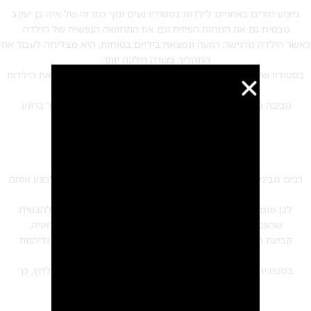
ביצוע חורים באוזניים לילדות בסטודיו נעים ונקי כמו זה של איה בן יעקב
מבטיח גם את הנוחות הפיזית וגם את התחושה הנפשית של הילדה.
כאשר הילדה מרגישה רגועה ונמצאת בידיים בטוחות, היא מצליחה לעבור את
התהליך בצורה חלקה יותר.
בסטודיו של איה מקפידים על אווירה נעימה ותומכת, שמזמינה את הילדות
וההורים להרגיש כמו בבית.
סביבה כזו מסייעת להפיג את הלחץ ומאפשרת לתהליך לעבור ברוגע.
למה חשוב לקבוע תור מראש?
רבים מבינים את החשיבות של חורים באוזניים לילדות ורוצים לבצע אותם
במקום שמתמחה בכך.
לכן מומלץ לקבוע תור מראש לסטודיו של איה בן יעקב, כדי להבטיח
שהפגישה תתבצע בצורה מאורגנת ועם כל תשומת הלב הראויה.
קביעת תור מאפשרת להכין את הילדה מראש, להגיע בזריזות וליהנות
מהשירות המקצועי באווירה רגועה ונינוחה.
בסטודיו של איה כל לקוחה מקבלת זמן ומרחב משלה, ללא לחץ, כך
שהתהליך מתנהל באופן מיטבי ומותאם אישית.