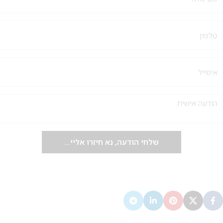
שלחי הודעה, נא חיזרו אליי...
מבצע 1+1
על החירור ל-50 הפונות ראשונות
לקביעת תור לפירסינג ועיצוב
אזניים