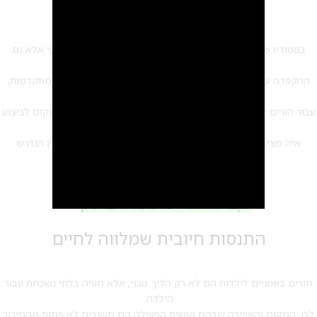
תחושת ביטחון לילדה ולהורים
בסטודיו של איה בן יעקב, לא רק הילדות נהנות משירות מקצועי אלא גם
ההורים יכולים להיות רגועים ובטוחים.
ההקפדה על כללי היגיינה קפדניים, ציוד סטרילי ושיטות עבודה מתקדמות,
מבטיחה שהילדה תהיה בסביבה הבטוחה ביותר.
עבור הורים רבים, החשיבות של סביבה כזו היא קריטית בבחירת מקום לביצוע
חורים באוזניים לילדות.
איה מציעה גם הדרכה לאחר החירור לגבי הטיפול הנכון והעדין הנדרש
לשמירה על הבריאות וההיגיינה של האזור.
לקביעת תור לפירסינג לחצו כאן
התנסות חיובית שמלווה לחיים
חורים באוזניים לילדות הם לא רק הליך טכני, אלא חוויה בלתי נשכחת עבור
2
הילדה.
לכן, המקום והאווירה שבהם נעשית הפעולה הם חשובים לא פחות מהחירור