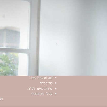
מפת אתר
קטגוריות
תכשיטים לכלה
עגילים
SALE
עגילי פנינה
חנות
עגילים צמודים
בלוג
עגילים ארוכים
אודות
עגילי זהב 14 קראט
GIFT CARD
צמידים לכלה
החשבון שלי
שרשראות
צור קשר
תכשיטי שיער לכלה
סט תכשיטי כלה
נזר לכלה
סיכות שיער לכלה
עגילי סברובסקי
© 