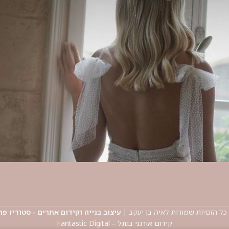
פירסינג
מידע ותקנון
פירסינג באוזן
מדיניות משלוחים והחזרות
פירסינג דיית'
תקנון ותנאי שימוש
פירסינג הליקס
מדיניות פרטיות
פירסינג זהב 14K
הצהרת נגישות
פירסינג יהלומים
פירסינג פלאט
פירסינג רוק
כל הזכויות שמורות לאיה בן יעקב |
עיצוב בנייה וקידום אתרים - סטודיו פר
קידום אורגני בגוגל – Fantastic Digital