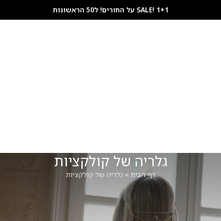
SALE! 1+1 על החורים! ל50 הראשונות
לים
צמידים
שרשראות
פירסינג
תכשיטי שיער
GIFT CARD
בלוג תכשיטים
צור
גלריה של קולקציות
דף הבית
»
גלריה של קולקציות