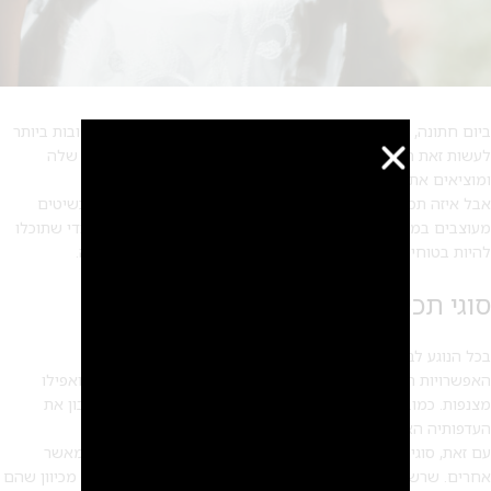
ביום חתונה, כלות לרוב רוצות להיראות במיטבן. אחת הדרכים הטובות ביותר
לעשות זאת היא לענוד תכשיטי כלה יפים המדגישים את השמלה שלה
ומוציאים את יופייה הטבעי.
אבל איזה תכשיט היא צריכה לענוד? מהם היתרונות של לענוד תכשיטים
מעוצבים במיוחד עבור כלות? כאן, נחקור את כל השאלות הללו כדי שתוכלו
להיות בטוחים שהכלה שלכם נראית מושלמת ביום המיוחד שלה.
סוגי תכשיטי כלה
בכל הנוגע לבחירת תכשיט לכלה, קיימות אפשרויות רבות.
האפשרויות הנפוצות כוללות עגילים,
שרשראות פנינים
, צמידים ואפילו
מצנפות. כמובן שלכל כלה יש טעם שונה ולכן חשוב לקחת בחשבון את
העדפותיה האישיות בבחירת פריטים למראה יום החתונה שלה.
עם זאת, סוגים מסוימים של תכשיטים נבחרים יותר על ידי כלות מאשר
אחרים. שרשראות ועגילי פנינים ויהלומים נוטים להיות פופולריים מכיוון שהם