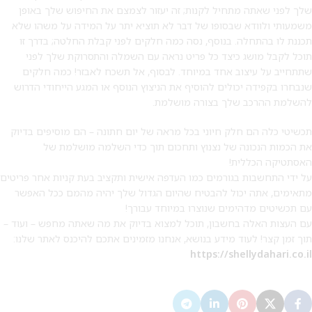
שלך לפני שאתה מתחיל לקנות; זה יעזור לצמצם את החיפוש שלך באופן
משמעותי ולוודא שבסופו של דבר לא תוציא יתר על המידה על משהו שלא
תכננת לו בהתחלה. בנוסף, נסה כמה חלקים לפני קבלת החלטה; בדרך זו
תוכל לקבל מושג כיצד כל פריט נראה עם השמלה והתסרוקת שלך לפני
שתתחייב על עיצוב אחד במיוחד. לבסוף, אל תשכח לאבזר! כמה חלקים
שנבחרו בקפידה יכולים להוסיף את הניצוץ הנוסף או המגע הייחודי הדרוש
להשלמת ההרכב שלך בצורה מושלמת.
תכשיטי כלה הם חלק חיוני בכל מראה של יום חתונה – הם מוסיפים בדיוק
את הכמות הנכונה של נצנוץ ותחכום תוך כדי השלמה מושלמת של
האסתטיקה הכללית!
על ידי התחשבות בגורמים כמו העדפה אישית ותקציב בעת קניות אחר פריטים
מתאימים, אתה יכול להבטיח שהיום הגדול שלך יהיה מהמם ככל האפשר
עם תכשיטים מדהימים שנוצרו במיוחד עבורך!
עם העצות האלה בחשבון, תוכל למצוא בדיוק את מה שאתה מחפש – ועוד –
תוך זמן קצר! לעוד מידע בנושא, אנחנו מזמינים אתכם להיכנס לאתר שלנו:
https://shellydahari.co.il
מבצע 1+1