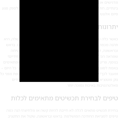
מדגישים את שמלת הכלה מבלי להכריע אותה.
בינתיים, חתיכות שיער מורכבות כמו סרטי ראש או מצנפות יכולות לספק מגע
סיום אלגנטי לכל האנסמבל.
יתרונות לענוד תכשיטי כלה
כאשר כלה עונדת תכשיטים שעוצבו במיוחד למראה יום החתונה שלה, היא
תהנה מכמה יתרונות שמרחיבים הרבה מעבר למראה יפה בתמונות. בראש
ובראשונה, לבישת פריטים מעוצבים היטב מחומרים איכותיים מבטיחה
שמראה הכלה יחזיק מעמד כל הלילה – ואפילו דרך ימי נישואין עתידיים!
2
בנוסף, פריטים מותאמים אישית מאפשרת לכלה לבחור פריטים שמתאימים
באמת לסגנון שלה, כך שהיא מרגישה בטוחה בהם לחלוטין לאורך כל היום –
ומעבר לכך! לבסוף, לבישת פריטים באיכות גבוהה מציעה הגנה נוספת מפני כל
נזק פוטנציאלי שנגרם במהלך החגיגות מכיוון שהם הרבה יותר עמידים
מאלטרנטיבות באיכות נמוכה יותר.
טיפים לבחירת תכשיטים מתאימים לכלות
בחירת תכשיט מתאים לכלה לא חייבת להיות קשה או מלחיצה! הנה כמה
טיפים למציאת החתיכה המושלמת: בראש ובראשונה, שקול את התקציב