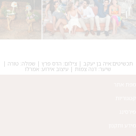
מבצע 1+1
על החירור ל-50 הפונות ראשונות
לקביעת תור לפירסינג ועיצוב
אזניים
תכשיטים:איה בן יעקב | צילום: הדס פרץ | שמלה: טורה |
שיער: דנה צמות | עיצוב אירוע: אמרלו
מפת אתר
קטגוריות
פירסינג
מידע ותקנון