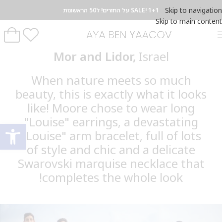
Skip to navigation
SALE! 1+1 על החורים! ל50 הראשונות
Skip to main content
Mor and Lidor,
Israel
When nature meets so much
beauty, this is exactly what it looks
like! Moore chose to wear long
"Louise" earrings, a devastating
פתח סרגל
"Louise" arm bracelet, full of lots
of style and chic and a delicate
Swarovski marquise necklace that
completes the whole look!