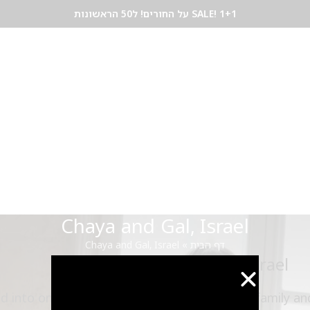
SALE! 1+1 על החורים! ל50 הראשונות
לים
צמידים
שרשראות
פירסינג
תכשיטי שיער
GIFT CARD
בלוג תכשיטים
צור
Chaya and Gal, Israel
דף הבית
»
Chaya and Gal, Israel
Chaya and Gal,
Israel
 into one, a member of an ultra-Orthodox family and 