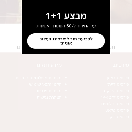
מבצע 1+1
על החירור ל-50 הפונות ראשונות
לקביעת תור לפירסינג ועיצוב
אזניים
תכשיטים:איה בן יעקב | צילום: מאמא צלמים
פירסינג
מידע ותקנון
פירסינג באוזן
מדיניות משלוחים והחזרות
פירסינג דיית'
תקנון ותנאי שימוש
פירסינג הליקס
מדיניות פרטיות
פירסינג זהב 14K
הצהרת נגישות
פירסינג יהלומים
פירסינג פלאט
פירסינג רוק