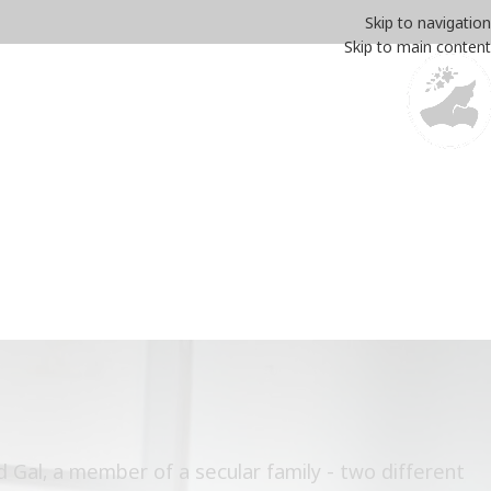
Skip to navigation
Skip to main content
דף הבית
SALE
עגי
Gal, a member of a secular family - two different