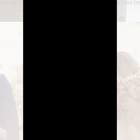
ne with a love that began to bloom on the school benc
2