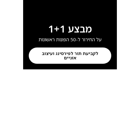
התור התקבל בהצלחה נתראה בסטודיו (:
חזרה לדף הבית
מבצע 1+1
על החירור ל-50 הפונות ראשונות
לקביעת תור לפירסינג ועיצוב
אזניים